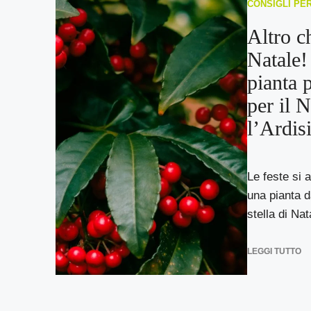
CONSIGLI PE
Altro ch
Natale!
pianta 
per il 
l’Ardisi
Le feste si 
una pianta d
stella di Nata
LEGGI TUTTO