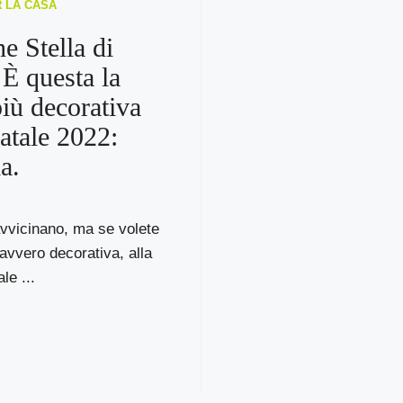
R LA CASA
e Stella di
 È questa la
più decorativa
Natale 2022:
a.
avvicinano, ma se volete
avvero decorativa, alla
le ...