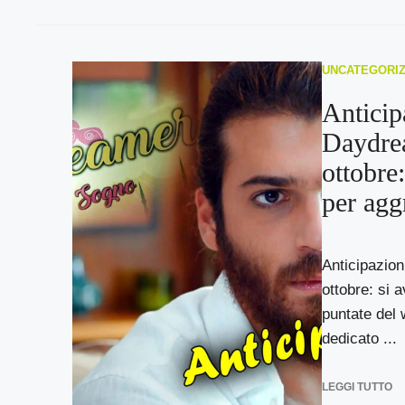
UNCATEGORI
Anticip
Daydre
ottobre
per agg
Anticipazio
ottobre: si 
puntate del
dedicato ...
LEGGI TUTTO