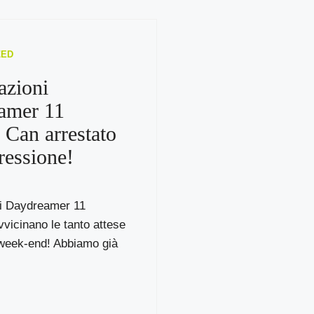
ZED
azioni
amer 11
: Can arrestato
ressione!
ni Daydreamer 11
avvicinano le tanto attese
 week-end! Abbiamo già