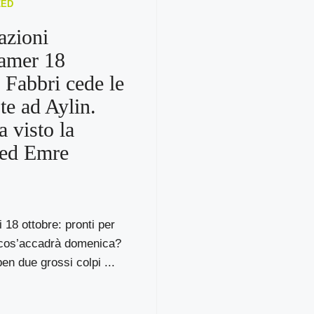
ZED
azioni
amer 18
: Fabbri cede le
te ad Aylin.
a visto la
 ed Emre
 18 ottobre: pronti per
cos’accadrà domenica?
en due grossi colpi ...