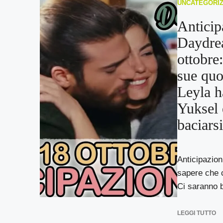
UNCATEGORI
Anticip
Daydre
ottobre
sue quo
Leyla h
Yuksel
baciarsi
Anticipazioni
sapere che 
Ci saranno b
LEGGI TUTTO