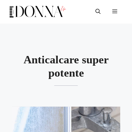
Vai
al
Menu
contenuto
Anticalcare super
potente