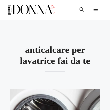
Vai
al
Menu
contenuto
anticalcare per
lavatrice fai da te