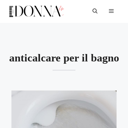
Vai
al
Menu
contenuto
anticalcare per il bagno