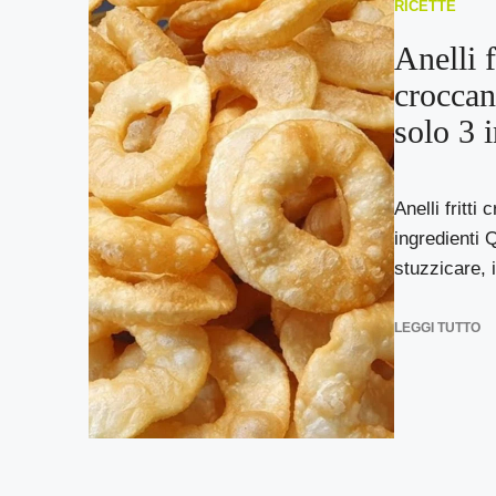
RICETTE
Anelli f
croccan
solo 3 
Anelli fritti
ingredienti
stuzzicare, i 
LEGGI TUTTO