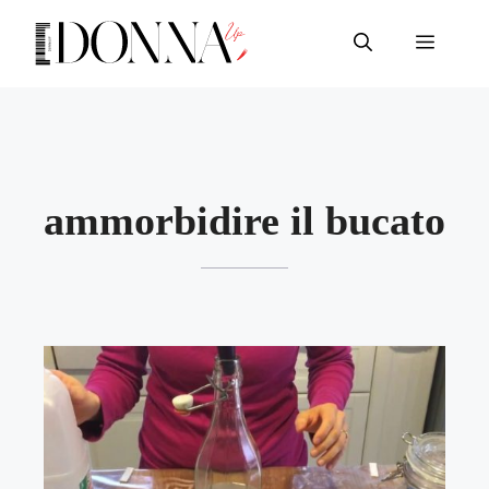
Vai
al
Menu
contenuto
ammorbidire il bucato