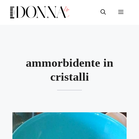
Vai
al
Menu
contenuto
ammorbidente in
cristalli