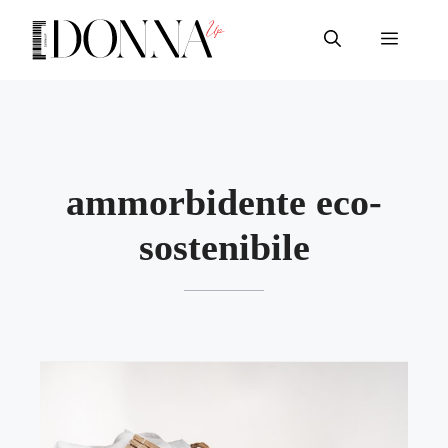
Vai
al
Menu
contenuto
ammorbidente eco-
sostenibile