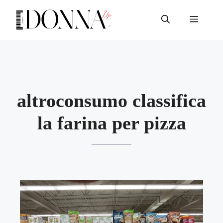
Vai
al
Menu
contenuto
altroconsumo classifica
la farina per pizza