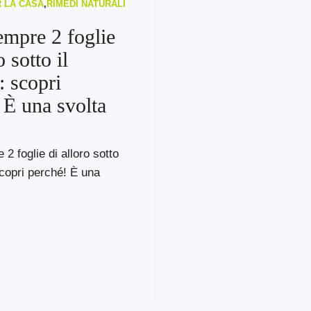
R LA CASA
,
RIMEDI NATURALI
empre 2 foglie
o sotto il
: scopri
 È una svolta
2 foglie di alloro sotto
scopri perché! È una
.