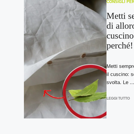
CONSIGLI PE
Metti s
di allor
cuscino
perché!
Metti sempre 
il cuscino: 
svolta. Le ..
LEGGI TUTTO