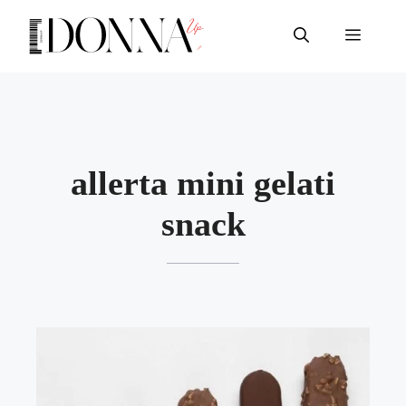
Vai
al
Menu
contenuto
allerta mini gelati
snack