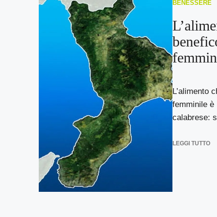
BENESSERE
L’alime
benefico
femmini
L’alimento c
femminile è i
calabrese: si 
LEGGI TUTTO