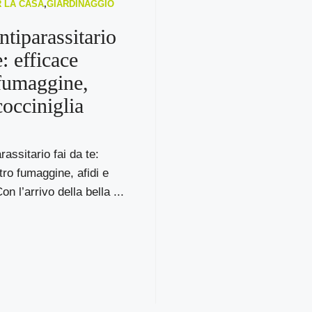
R LA CASA
,
GIARDINAGGIO
ntiparassitario
e: efficace
fumaggine,
cocciniglia
assitario fai da te:
tro fumaggine, afidi e
on l’arrivo della bella ...