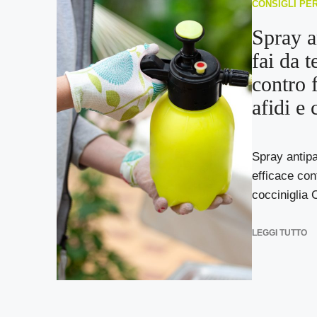
CONSIGLI PE
Spray a
fai da t
contro 
afidi e 
Spray antipar
efficace con
cocciniglia C
LEGGI TUTTO