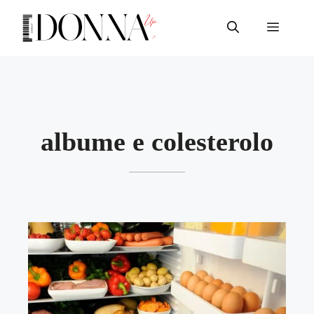
Vai
al
Menu
contenuto
albume e colesterolo