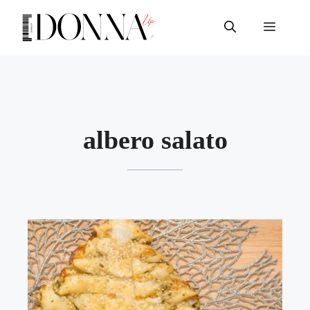
Vai
al
Menu
contenuto
albero salato