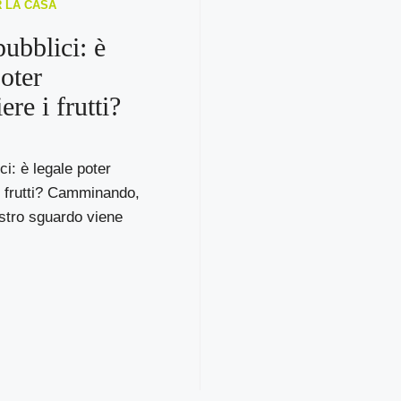
R LA CASA
pubblici: è
poter
ere i frutti?
ci: è legale poter
i frutti? Camminando,
stro sguardo viene