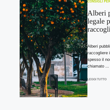
CONSIGLI PE
Alberi 
legale 
raccogli
Alberi pubbli
raccogliere 
spesso il no
chiamato ...
LEGGI TUTTO