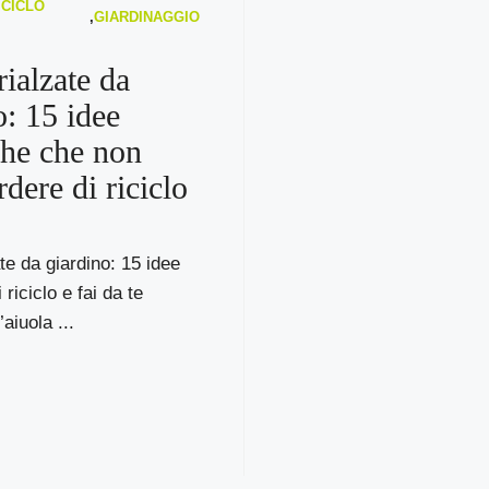
ICICLO
,
GIARDINAGGIO
rialzate da
o: 15 idee
he che non
dere di riciclo
ate da giardino: 15 idee
 riciclo e fai da te
aiuola ...