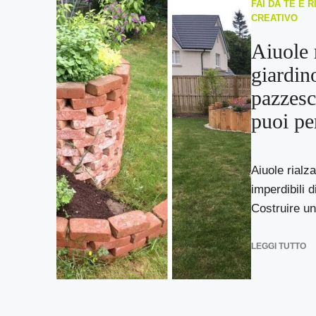
FAI DA TE E R
CREATIVO
Aiuole 
giardin
pazzesc
puoi per
Aiuole rialz
imperdibili di
Costruire un’
LEGGI TUTTO