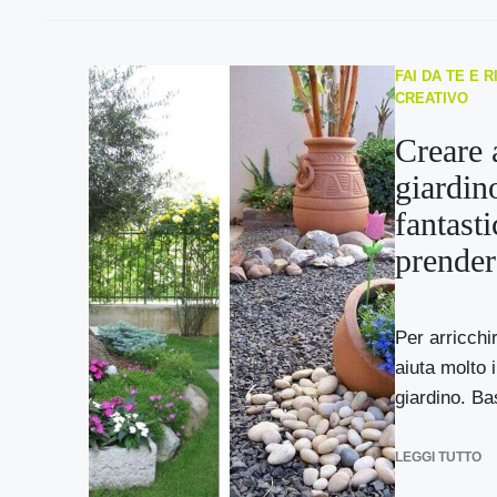
FAI DA TE E R
CREATIVO
Creare 
giardin
fantasti
prender
Per arricchir
aiuta molto i
giardino. Ba
LEGGI TUTTO