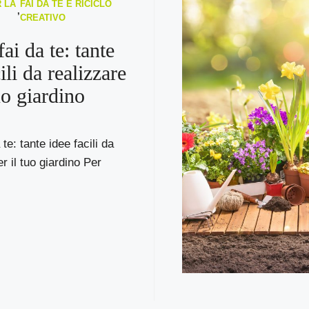
 LA
FAI DA TE E RICICLO
,
CREATIVO
ai da te: tante
ili da realizzare
uo giardino
 te: tante idee facili da
r il tuo giardino Per