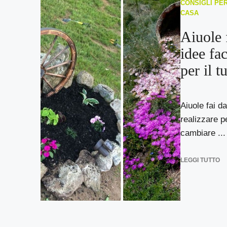
CONSIGLI PER
CASA
Aiuole f
idee fac
per il t
Aiuole fai da
realizzare pe
cambiare ...
LEGGI TUTTO