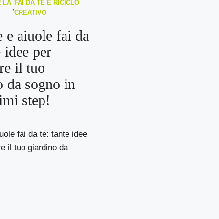
 LA
FAI DA TE E RICICLO
,
CREATIVO
 e aiuole fai da
e idee per
re il tuo
o da sogno in
imi step!
ole fai da te: tante idee
e il tuo giardino da