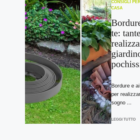
CONSIGLI PER
CASA
Bordure
te: tant
realizza
giardin
pochiss
Bordure e aiu
per realizzar
sogno ...
LEGGI TUTTO