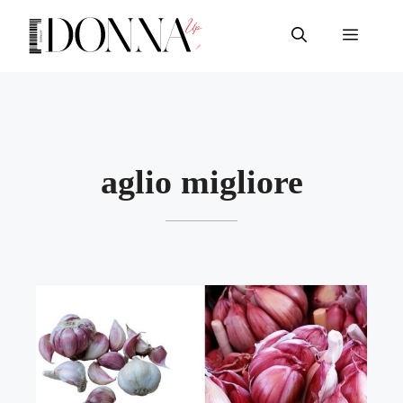
Vai
al
Menu
contenuto
aglio migliore