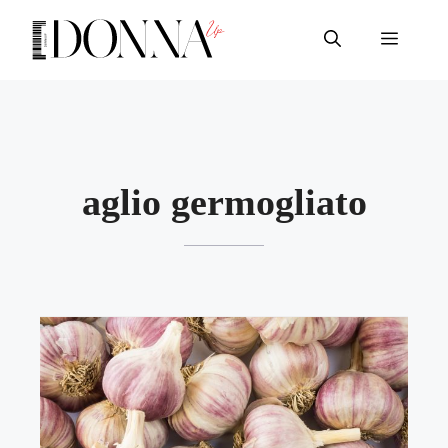
Vai
al
Menu
contenuto
aglio germogliato