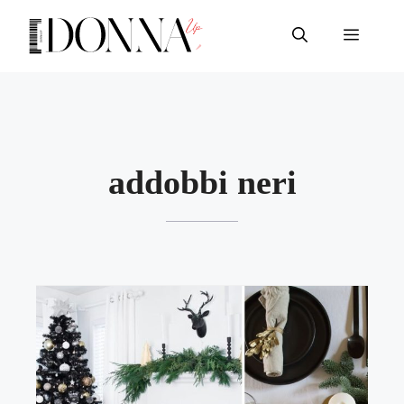
Vai
al
Menu
contenuto
addobbi neri