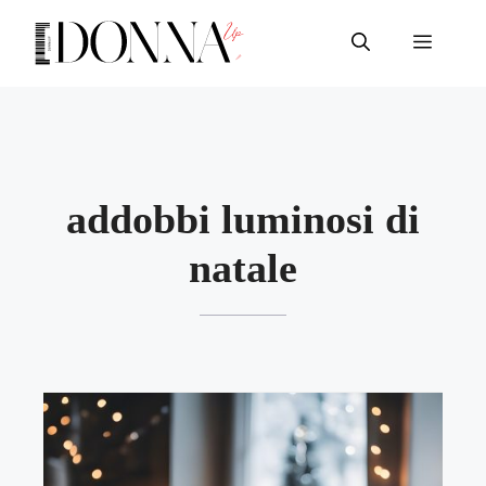
Vai
al
Menu
contenuto
addobbi luminosi di
natale