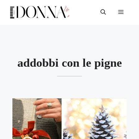
Vai
al
Menu
contenuto
addobbi con le pigne