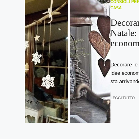
CONSIGLI PER
CASA
Decorar
Natale: 
economi
Decorare le 
idee economi
sta arrivando
LEGGI TUTTO