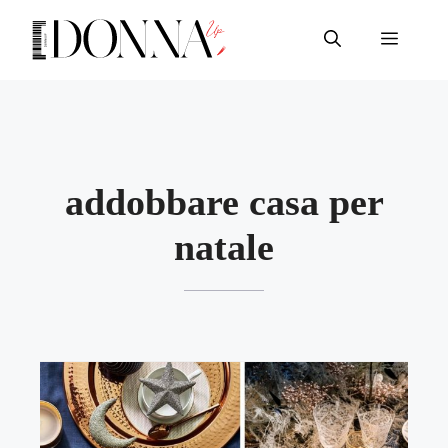
Vai
al
Menu
contenuto
addobbare casa per
natale