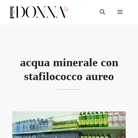
Vai
al
Menu
contenuto
acqua minerale con
stafilococco aureo