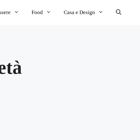
ssere
Food
Casa e Design
età