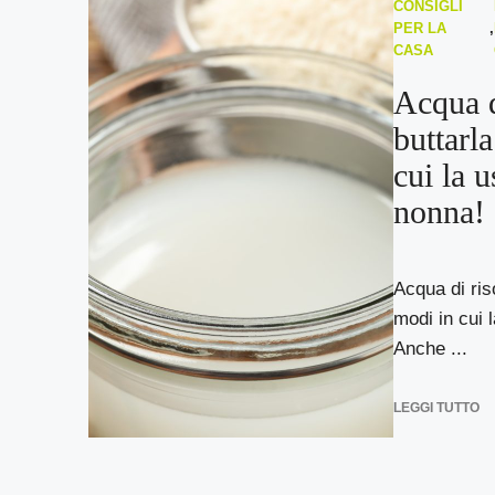
CONSIGLI
PER LA
,
CASA
Acqua d
buttarl
cui la 
nonna!
Acqua di ris
modi in cui 
Anche ...
LEGGI TUTTO