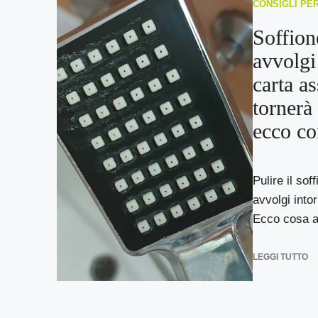
CONSIGLI PE
Soffion
avvolgi
carta a
tornerà
ecco co
Pulire il sof
avvolgi into
Ecco cosa a
LEGGI TUTTO