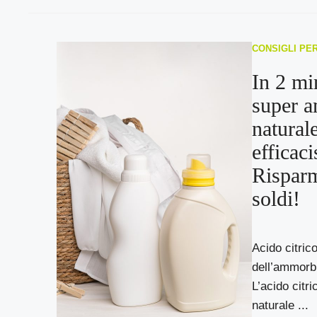
CONSIGLI PE
In 2 mi
super 
natural
efficac
Risparm
soldi!
Acido citrico
dell’ammorb
L’acido citri
naturale ...