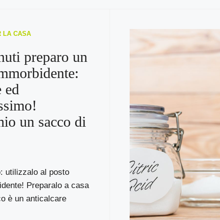
R LA CASA
nuti preparo un
ammorbidente:
e ed
issimo!
io un sacco di
: utilizzalo al posto
idente! Preparalo a casa
co è un anticalcare