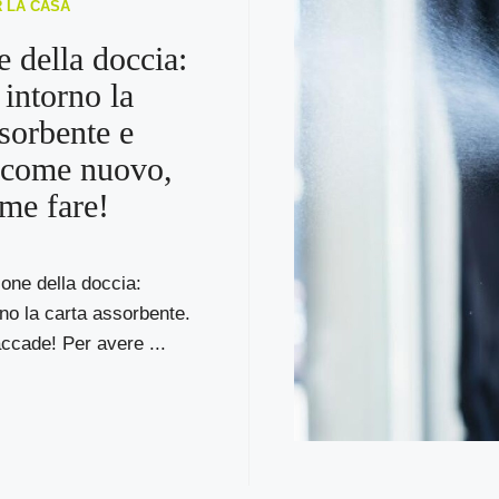
R LA CASA
e della doccia:
 intorno la
ssorbente e
 come nuovo,
me fare!
fione della doccia:
rno la carta assorbente.
ccade! Per avere ...