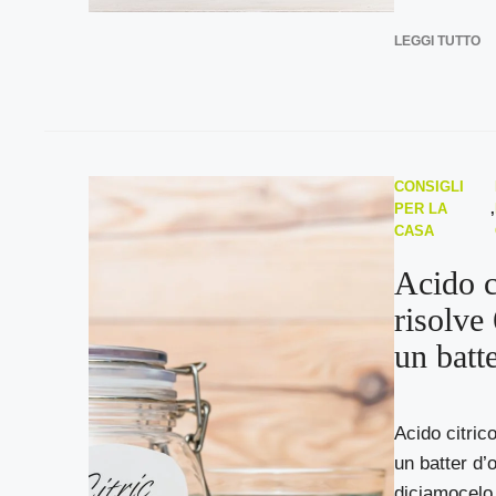
LEGGI TUTTO
CONSIGLI
PER LA
,
CASA
Acido ci
risolve
un batt
Acido citrico
un batter d’
diciamocelo, 