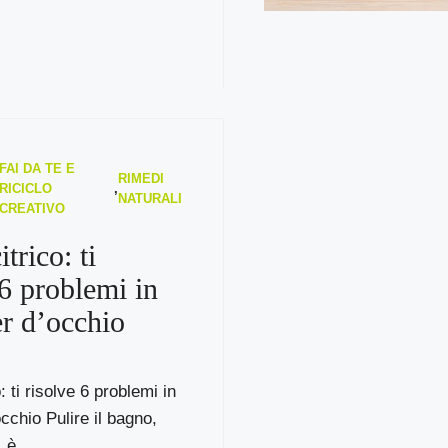
FAI DA TE E
RIMEDI
RICICLO
,
NATURALI
CREATIVO
trico: ti
 6 problemi in
er d’occhio
: ti risolve 6 problemi in
occhio Pulire il bagno,
è ...