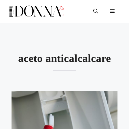
Vai
al
Menu
contenuto
aceto anticalcalcare