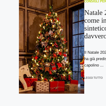
CONSIGLI PE
Natale 
come in
sintetic
davvero
Il Natale 202
ha già predis
capolino ...
LEGGI TUTTO