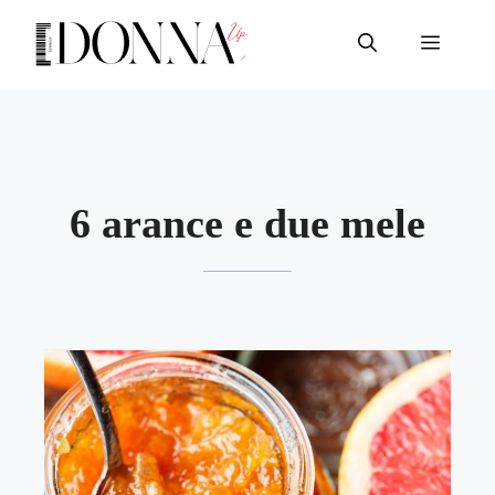
Vai
al
Menu
contenuto
6 arance e due mele