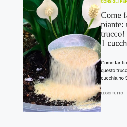
CONSIGLI PE
Come fa
piante: 
trucco!
1 cucch
Come far fior
questo trucc
cucchiaino S
LEGGI TUTTO