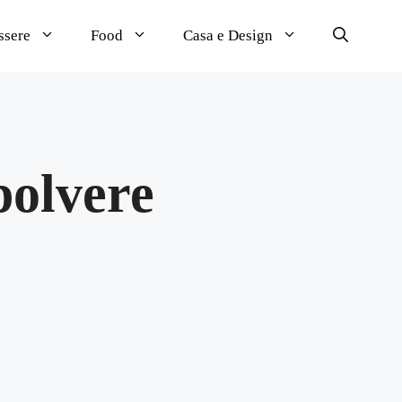
ssere
Food
Casa e Design
polvere