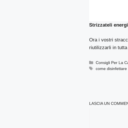
Strizzateli energ
Ora i vostri stracc
riutilizzarli in tutt
Categorie
Consigli Per La 
Tag
come disinfettare g
LASCIA UN COMME
COMMENTO