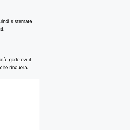
quindi sistemate
ti.
ilà: godetevi il
 che rincuora.