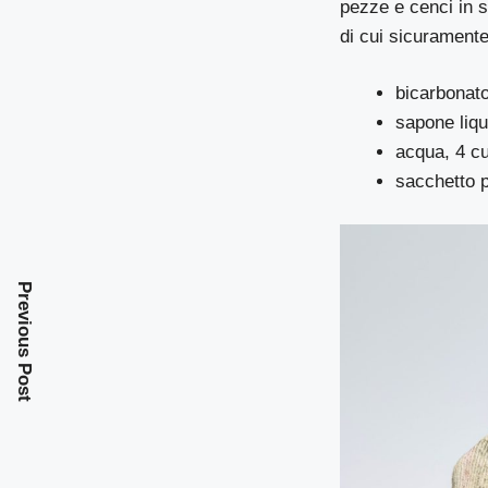
pezze e cenci in s
di cui sicuramente
bicarbonato
sapone liqui
acqua, 4 cu
sacchetto pe
Previous Post