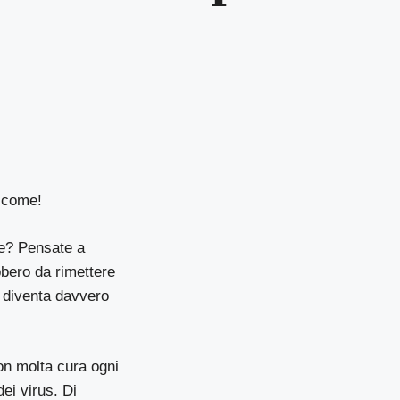
i come!
ce? Pensate a
ebbero da rimettere
 diventa davvero
n molta cura ogni
ei virus. Di