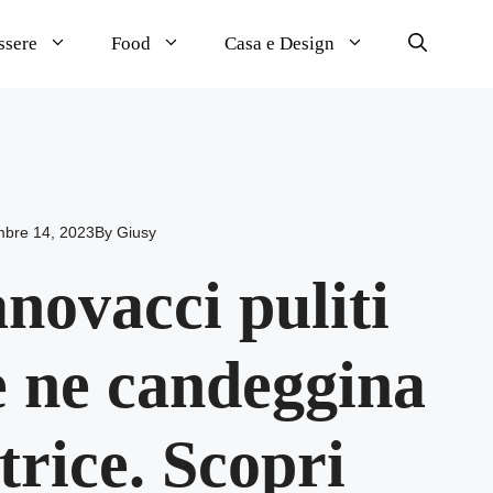
ssere
Food
Casa e Design
mbre 14, 2023
By
Giusy
anovacci puliti
e ne candeggina
atrice. Scopri