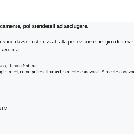
icamente, poi stendeteli ad asciugare.
i sono davvero sterilizzati alla perfezione e nel giro di breve
a serenità.
Casa
,
Rimedi Naturali
li stracci
,
come pulire gli stracci
,
stracci e canovacci
,
Stracci e canovacc
NTO