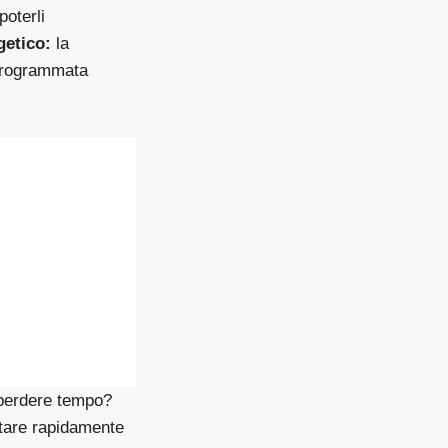
poterli
getico:
la
 programmata
 perdere tempo?
ttare rapidamente