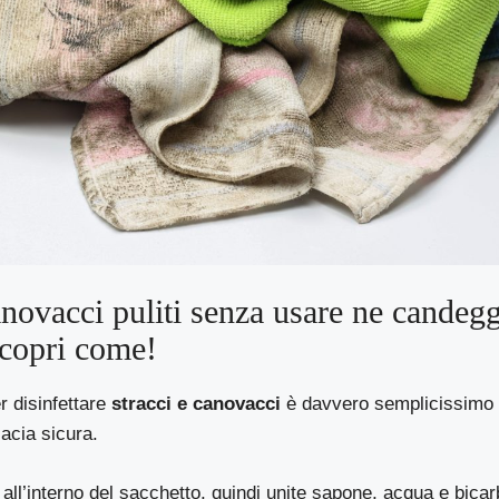
anovacci puliti senza usare ne candegg
Scopri come!
 disinfettare
stracci e canovacci
è davvero semplicissimo d
cacia sicura.
i all’interno del sacchetto, quindi unite sapone, acqua e bica