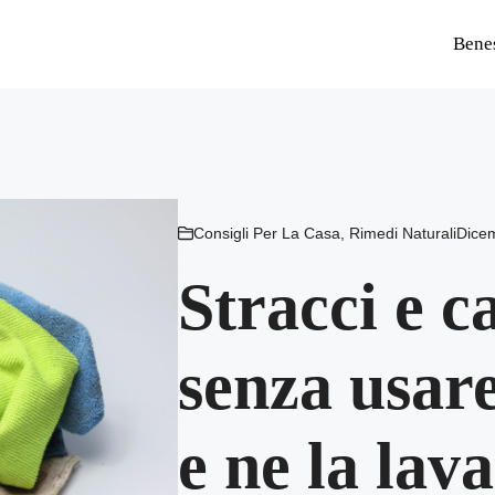
Bene
Consigli Per La Casa
,
Rimedi Naturali
Dice
Stracci e c
senza usar
e ne la lav