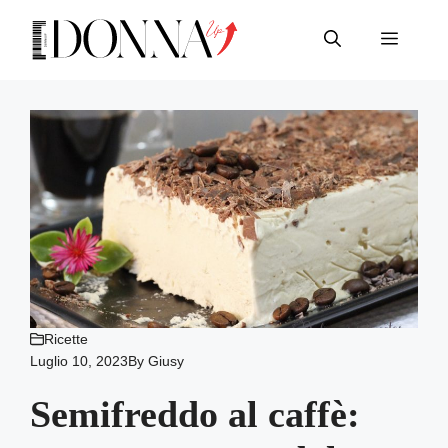
Vai
al
Menu
contenuto
Ricette
Luglio 10, 2023
By
Giusy
Semifreddo al caffè: