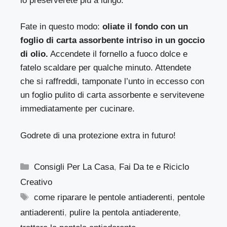
lo preserverete più a lungo.
Fate in questo modo:
oliate il fondo con un
foglio di carta assorbente intriso in un goccio
di olio.
Accendete il fornello a fuoco dolce e
fatelo scaldare per qualche minuto. Attendete
che si raffreddi, tamponate l’unto in eccesso con
un foglio pulito di carta assorbente e servitevene
immediatamente per cucinare.
Godrete di una protezione extra in futuro!
Categorie
Consigli Per La Casa
,
Fai Da te e Riciclo
Creativo
Tag
come riparare le pentole antiaderenti
,
pentole
antiaderenti
,
pulire la pentola antiaderente
,