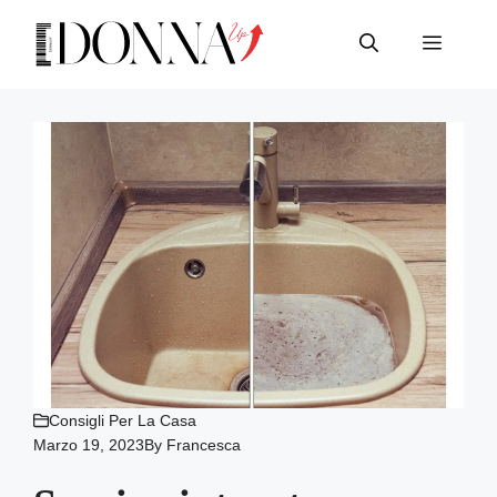
Vai
al
Menu
contenuto
Consigli Per La Casa
Marzo 19, 2023
By
Francesca