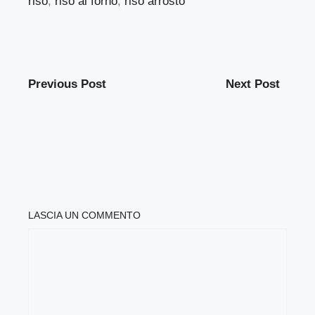
riso
,
riso al forno
,
riso arrosto
Previous Post
Next Post
LASCIA UN COMMENTO
COMMENTO