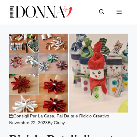
Vai
al
Menu
contenuto
Consigli Per La Casa
,
Fai Da te e Riciclo Creativo
Novembre 22, 2023
By
Giusy