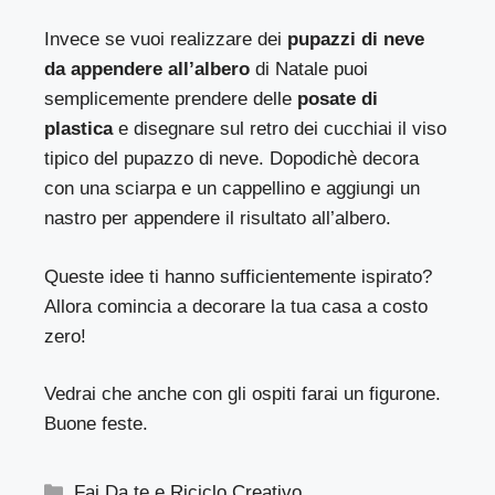
Invece se vuoi realizzare dei
pupazzi di neve
da appendere all’albero
di Natale puoi
semplicemente prendere delle
posate di
plastica
e disegnare sul retro dei cucchiai il viso
tipico del pupazzo di neve. Dopodichè decora
con una sciarpa e un cappellino e aggiungi un
nastro per appendere il risultato all’albero.
Queste idee ti hanno sufficientemente ispirato?
Allora comincia a decorare la tua casa a costo
zero!
Vedrai che anche con gli ospiti farai un figurone.
Buone feste.
Categorie
Fai Da te e Riciclo Creativo