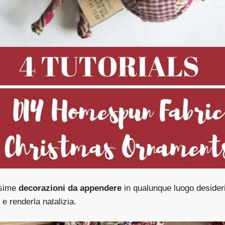
ssime
decorazioni da appendere
in qualunque luogo desider
 e renderla natalizia.