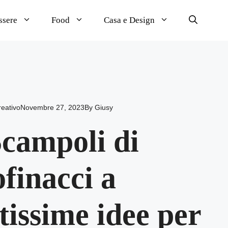
ssere
Food
Casa e Design
reativo
Novembre 27, 2023
By
Giusy
Scampoli di
ofinacci a
tissime idee per