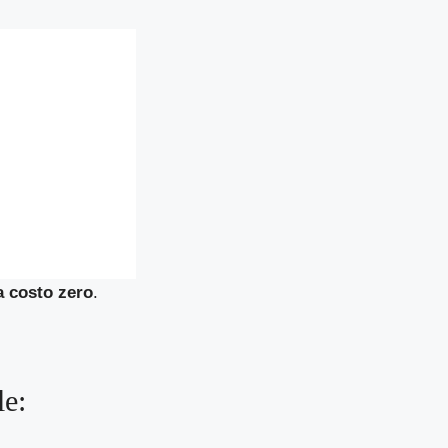
 a costo zero
.
le: