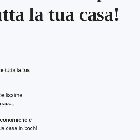
tta la tua casa!
e tutta la tua
bellissime
inacci
.
 economiche e
ua casa in pochi