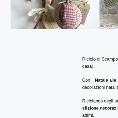
Riciclo di Scampoli
casa!
Con il
Natale
alle 
decorazioni natali
Riciclando degli st
sfiziose decorazi
attimi.