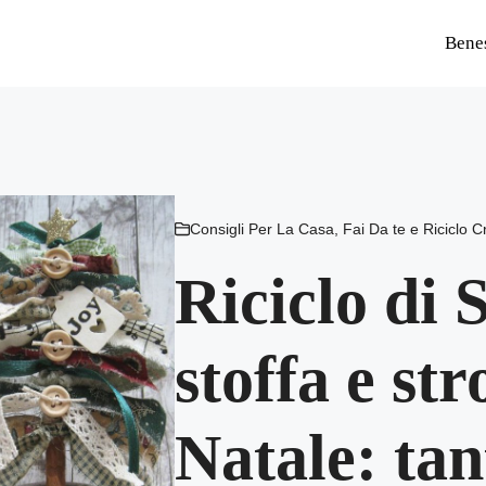
Bene
Consigli Per La Casa
,
Fai Da te e Riciclo C
Riciclo di 
stoffa e str
Natale: tan