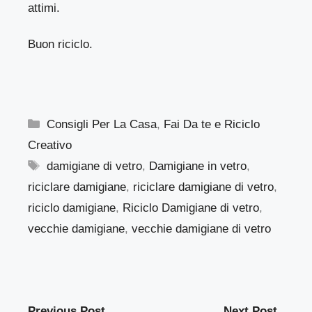
attimi.
Buon riciclo.
Categorie
Consigli Per La Casa
,
Fai Da te e Riciclo
Creativo
Tag
damigiane di vetro
,
Damigiane in vetro
,
riciclare damigiane
,
riciclare damigiane di vetro
,
riciclo damigiane
,
Riciclo Damigiane di vetro
,
vecchie damigiane
,
vecchie damigiane di vetro
Previous Post
Next Post