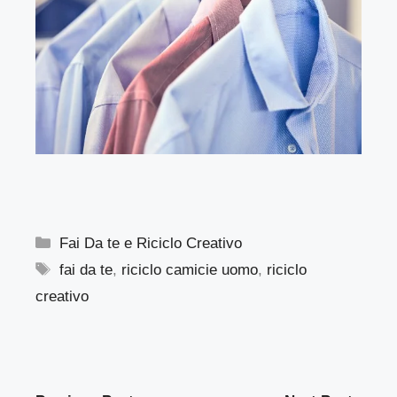
Categorie
Fai Da te e Riciclo Creativo
Tag
fai da te
,
riciclo camicie uomo
,
riciclo
creativo