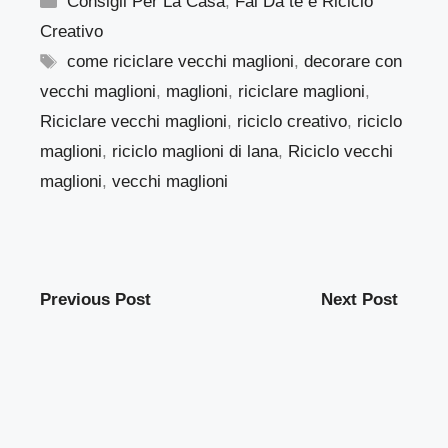
Consigli Per La Casa
,
Fai Da te e Riciclo
Creativo
Tag
come riciclare vecchi maglioni
,
decorare con
vecchi maglioni
,
maglioni
,
riciclare maglioni
,
Riciclare vecchi maglioni
,
riciclo creativo
,
riciclo
maglioni
,
riciclo maglioni di lana
,
Riciclo vecchi
maglioni
,
vecchi maglioni
Previous Post
Next Post