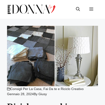
Vai
al
Menu
contenuto
Consigli Per La Casa
,
Fai Da te e Riciclo Creativo
Gennaio 28, 2024
By
Giusy