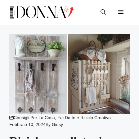
Vai
al
Menu
contenuto
Consigli Per La Casa
,
Fai Da te e Riciclo Creativo
Febbraio 10, 2024
By
Giusy