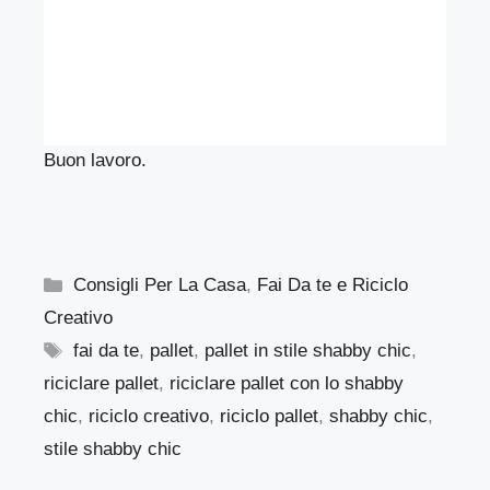
Buon lavoro.
Categorie
Consigli Per La Casa
,
Fai Da te e Riciclo
Creativo
Tag
fai da te
,
pallet
,
pallet in stile shabby chic
,
riciclare pallet
,
riciclare pallet con lo shabby
chic
,
riciclo creativo
,
riciclo pallet
,
shabby chic
,
stile shabby chic