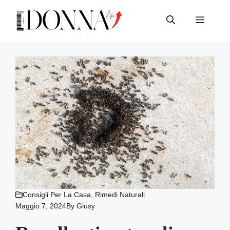
Vai
al
Menu
contenuto
Consigli Per La Casa
,
Rimedi Naturali
Maggio 7, 2024
By
Giusy