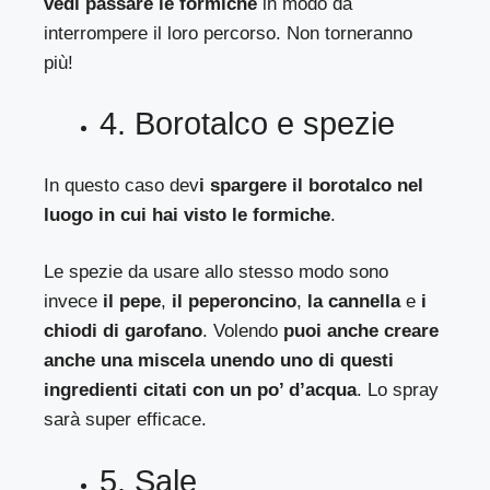
vedi passare le formiche
in modo da
interrompere il loro percorso. Non torneranno
più!
4. Borotalco e spezie
In questo caso dev
i spargere il borotalco nel
luogo in cui hai visto le formiche
.
Le spezie da usare allo stesso modo sono
invece
il pepe
,
il peperoncino
,
la cannella
e
i
chiodi di garofano
. Volendo
puoi anche creare
anche una miscela unendo uno di questi
ingredienti citati con un po’ d’acqua
. Lo spray
sarà super efficace.
5. Sale