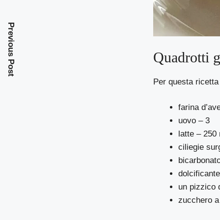
Previous Post
Quadrotti g
Per questa ricetta
farina d’av
uovo – 3
latte – 250
ciliegie su
bicarbonato
dolcificante
un pizzico 
zucchero a 