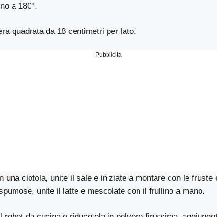
rno a 180°.
era quadrata da 18 centimetri per lato.
Pubblicità
 una ciotola, unite il sale e iniziate a montare con le fruste
 spumose, unite il latte e mescolate con il frullino a mano.
l robot da cucina e riducetela in polvere finissima, aggiunget