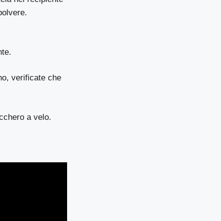
polvere.
nte.
no, verificate che
ucchero a velo.