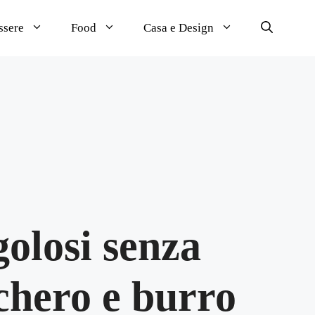
ssere
Food
Casa e Design
olosi senza
chero e burro