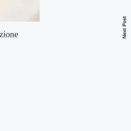
Next Post
azione