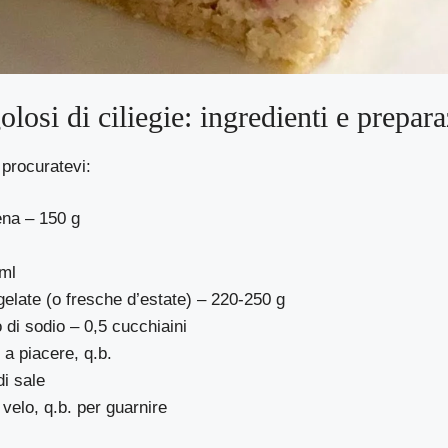
olosi di ciliegie: ingredienti e prepar
 procuratevi:
ena – 150 g
 ml
rgelate (o fresche d’estate) – 220-250 g
 di sodio – 0,5 cucchiaini
 a piacere, q.b.
di sale
velo, q.b. per guarnire