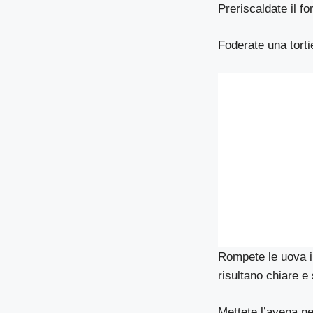
Preriscaldate il fo
Foderate una torti
Rompete le uova in
risultano chiare e
Mettete l’avena ne