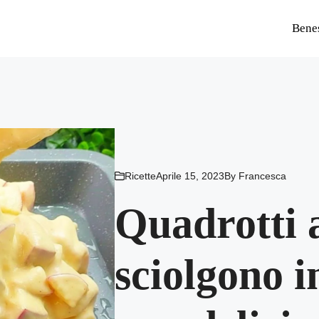
Bene
Ricette
Aprile 15, 2023
By
Francesca
Quadrotti a
sciolgono i