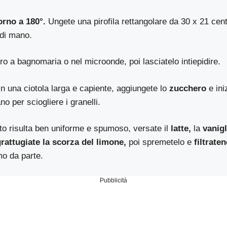
orno a 180°.
Ungete una pirofila rettangolare da 30 x 21 cent
 di mano.
rro a bagnomaria o nel microonde, poi lasciatelo intiepidire.
n una ciotola larga e capiente, aggiungete lo
zucchero
e ini
ano per sciogliere i granelli.
o risulta ben uniforme e spumoso, versate il
latte,
la
vanigl
grattugiate la scorza del limone,
poi spremetelo e
filtraten
mo da parte.
Pubblicità