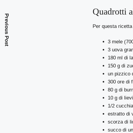
Quadrotti a
Previous Post
Per questa ricetta
3 mele (700
3 uova gra
180 ml di la
150 g di z
un pizzico 
300 ore di 
80 g di bur
10 g di liev
1/2 cucchia
estratto di 
scorza di l
succo di u