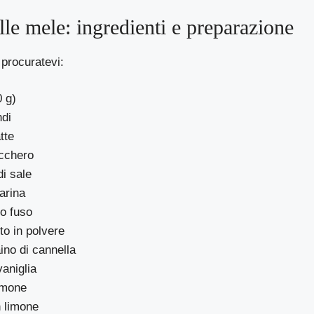
lle mele: ingredienti e preparazione
 procuratevi:
 g)
ndi
tte
ucchero
di sale
farina
ro fuso
ito in polvere
ino di cannella
vaniglia
imone
n limone