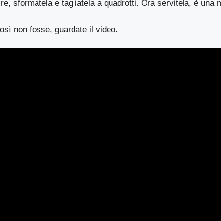
ire, sformatela e tagliatela a quadrotti. Ora servitela, è una 
osì non fosse, guardate il video.