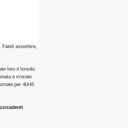
 Fateli assorbire,
te loro il torsolo
inata e irrorate
fornate per 40/45
uzzicadenti