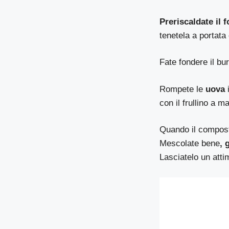
Preriscaldate il f
tenetela a portata
Fate fondere il bu
Rompete le
uova
i
con il frullino a m
Quando il compost
Mescolate bene
, 
Lasciatelo un atti