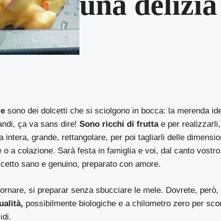
una delizia
le
sono dei dolcetti che si sciolgono in bocca: la merenda idea
ndi, ça va sans dire!
Sono ricchi di frutta
e per realizzarli
 intera, grande, rettangolare, per poi tagliarli delle dimensio
l tè o a colazione. Sarà festa in famiglia e voi, dal canto vostro
lcetto sano e genuino, preparato con amore.
fornare, si preparar senza sbucciare le mele. Dovrete, però
ualità,
possibilmente biologiche e a chilometro zero per sco
idi.