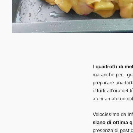
I
quadrotti di me
ma anche per i gra
preparare una torta
offrirli all’ora de
a chi amate un do
Velocissima da in
siano di ottima q
presenza di pestic