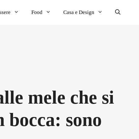
ssere
Food
Casa e Design
lle mele che si
n bocca: sono