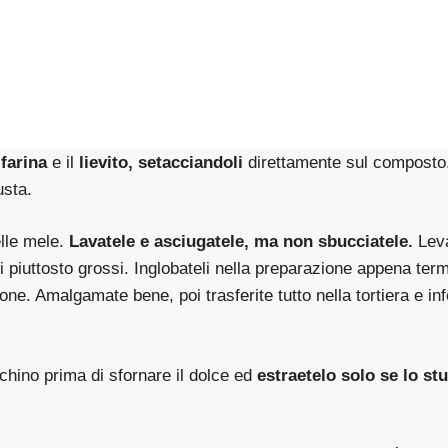
a
farina
e il
lievito, setacciandoli
direttamente sul composto.
usta.
lle mele.
Lavatele e asciugatele, ma non sbucciatele.
Leva
zi piuttosto grossi. Inglobateli nella preparazione appena term
mone. Amalgamate bene, poi trasferite tutto nella tortiera e in
chino prima di sfornare il dolce ed
estraetelo solo se lo st